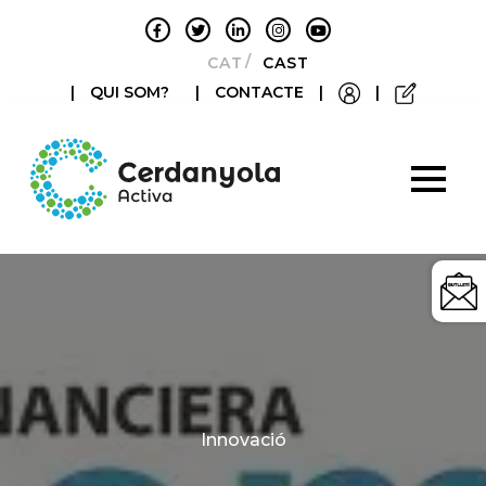
CATALÀ
CASTELLANO
|
QUI SOM?
|
CONTACTE
|
|
Categories
Innovació