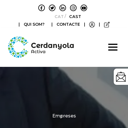
CATALÀ
CASTELLANO
|
QUI SOM?
|
CONTACTE
|
|
Categories
Empreses