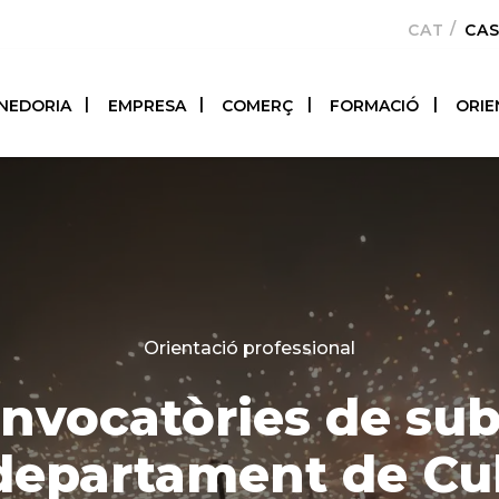
CATALÀ
CA
NEDORIA
EMPRESA
COMERÇ
FORMACIÓ
ORIE
Categories
Orientació professional
nvocatòries de su
departament de Cu