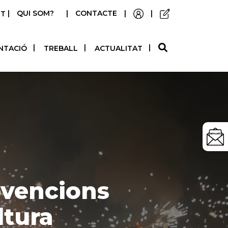
|
QUI SOM?
|
CONTACTE
|
|
STELLANO
NTACIÓ
TREBALL
ACTUALITAT
bvencions
ltura