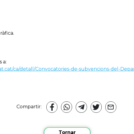
ràfica.
 a:
at.cat/ca/detall/Convocatories-de-subvencions-del-Dep
Compartir:
Tornar