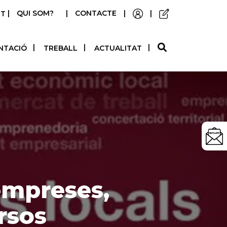
|
QUI SOM?
|
CONTACTE
|
|
STELLANO
NTACIÓ
TREBALL
ACTUALITAT
 empreses,
rsos