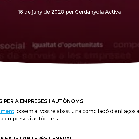
16 de juny de 2020
per Cerdanyola Activa
S PER A EMPRESES I AUTÒNOMS
ument
,
posem al vostre abast una compilació d’enllaços a n
r a empreses i autònoms.
 NEXUS D’INTERÈS GENERAL