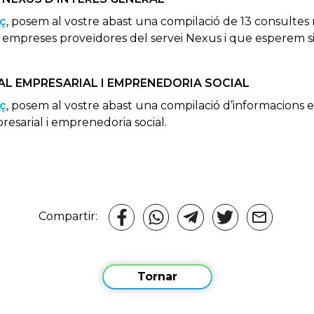
aç
, posem al vostre abast una compilació de 13 consultes 
es empreses proveïdores del servei Nexus i que esperem sig
AL EMPRESARIAL I EMPRENEDORIA SOCIAL
aç
,
posem al vostre abast una compilació d’informacions 
resarial i emprenedoria social.
Compartir:
Tornar