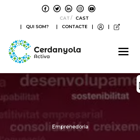
CATALÀ
CASTELLANO
|
QUI SOM?
|
CONTACTE
|
|
Categories
Emprenedoria