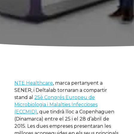
NTE Healthcare
, marca pertanyent a
SENER, i Deltalab tornaran a compartir
stand al
25è Congrés Europeu de
Microbiologia i Malalties Infeccioses
(ECCMID)
, que tindrà lloc a Copenhaguen
(Dinamarca) entre el 25 i el 28 d’abril de
2015. Les dues empreses presentaran les
millores aconseguides en els seus principals