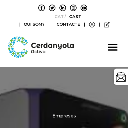
CATALÀ
CASTELLANO
|
QUI SOM?
|
CONTACTE
|
|
Categories
Empreses