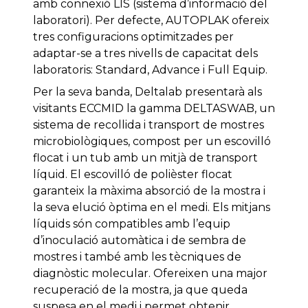
amb connexió LIS (sistema d’informació del
laboratori). Per defecte, AUTOPLAK ofereix
tres configuracions optimitzades per
adaptar-se a tres nivells de capacitat dels
laboratoris: Standard, Advance i Full Equip.
Per la seva banda, Deltalab presentarà als
visitants ECCMID la gamma DELTASWAB, un
sistema de recollida i transport de mostres
microbiològiques, compost per un escovilló
flocat i un tub amb un mitjà de transport
líquid. El escovilló de polièster flocat
garanteix la màxima absorció de la mostra i
la seva elució òptima en el medi. Els mitjans
líquids són compatibles amb l’equip
d’inoculació automàtica i de sembra de
mostres i també amb les tècniques de
diagnòstic molecular. Ofereixen una major
recuperació de la mostra, ja que queda
suspesa en el medi i permet obtenir