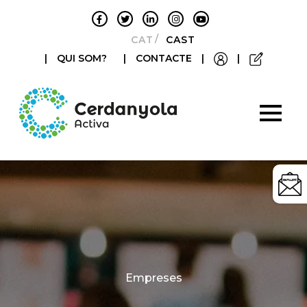
CATALÀ
CASTELLANO
|
QUI SOM?
|
CONTACTE
|
|
Categories
Empreses