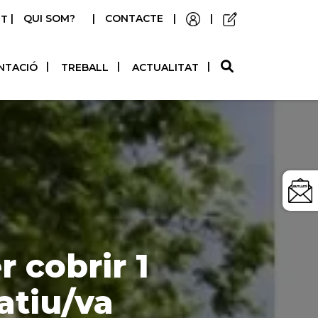
|
QUI SOM?
|
CONTACTE
|
|
STELLANO
NTACIÓ
TREBALL
ACTUALITAT
 cobrir 1
atiu/va