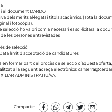
a:
NI i el document DARDO.
a dels mèrits al•legats i títols acadèmics. (Tota la docu
nal i fotocòpia).
e selecció ho valori com a necessari es sol•licitarà la do
 de les persones entrevistades.
és de selecció:
h. Data límit d’acceptació de candidatures.
da en formar part del procès de selecció d’aquesta oferta,
litzat a la següent adreça electrònica: canserra@cerdanyo
AUXILIAR ADMINISTRATIU/VA.
Compartir: