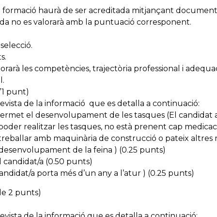
a formació haurà de ser acreditada mitjançant documentac
da no es valorarà amb la puntuació corresponent.
 selecció.
ts.
lorarà les competències, trajectòria professional i adequac
l.
 d’1 punt)
revista de la informació que es detalla a continuació:
ermet el desenvolupament de les tasques (El candidat a
r poder realitzar les tasques, no està prenent cap medicac
 treballar amb maquinària de construcció o pateix altres 
 desenvolupament de la feina ) (0.25 punts)
l candidat/a (0.50 punts)
 candidat/a porta més d’un any a l’atur ) (0.25 punts)
de 2 punts)
revista de la informació que es detalla a continuació: