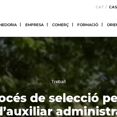
CATALÀ
CA
NEDORIA
EMPRESA
COMERÇ
FORMACIÓ
ORIE
Categories
Treball
océs de selecció per
d’auxiliar administr