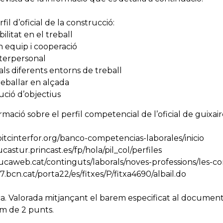
il d’oficial de la construcció:
litat en el treball
n equip i cooperació
nterpersonal
als diferents entorns de treball
reballar en alçada
ució d’objectius
rmació sobre el perfil competencial de l’oficial de guixai
oitcinterfor.org/banco-competencias-laborales/inicio
stur.princast.es/fp/hola/pil_col/perfiles
aweb.cat/continguts/laborals/noves-professions/les-co
7.bcn.cat/porta22/es/fitxes/P/fitxa4690/albail.do
a. Valorada mitjançant el barem especificat al document 
im de 2 punts.