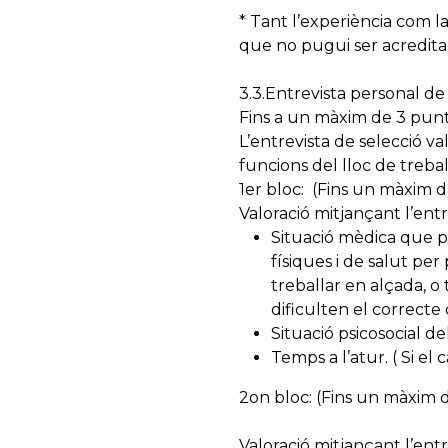
* Tant l’experiència com l
que no pugui ser acredita
3.3.Entrevista personal de
Fins a un màxim de 3 pun
L’entrevista de selecció va
funcions del lloc de trebal
1er bloc: (Fins un màxim
Valoració mitjançant l’ent
Situació mèdica que p
físiques i de salut pe
treballar en alçada, o
dificulten el correcte
Situació psicosocial de
Temps a l’atur. ( Si el
2on bloc: (Fins un màxim 
Valoració mitjançant l’ent