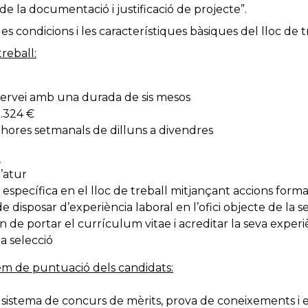
de la documentació i justificació de projecte”.
s condicions i les característiques bàsiques del lloc de t
treball:
 servei amb una durada de sis mesos
.324 €
 hores setmanals de dilluns a divendres
:
’atur
 específica en el lloc de treball mitjançant accions forma
 disposar d’experiència laboral en l’ofici objecte de la s
 de portar el currículum vitae i acreditar la seva experiè
la selecció
rem de puntuació dels candidats:
l sistema de concurs de mèrits, prova de coneixements i 