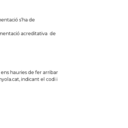
mentació s’ha de
cumentació acreditativa de
 ens hauries de fer arribar
la.cat, indicant el codi i