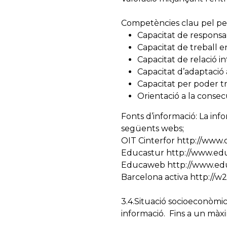
Competències clau pel perf
Capacitat de responsabi
Capacitat de treball e
Capacitat de relació i
Capacitat d’adaptació 
Capacitat per poder t
Orientació a la consec
Fonts d’informació: La info
següents webs;
OIT Cinterfor http://www.
Educastur http://www.educa
Educaweb http://www.educ
Barcelona activa http://w2
3.4.Situació socioeconòmic
informació. Fins a un màx