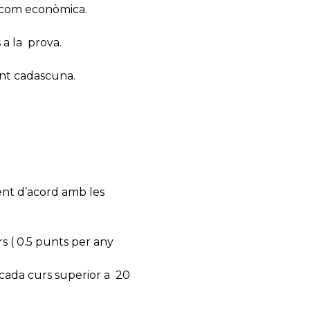
ial com econòmica.
 a la prova.
unt cadascuna.
ment d’acord amb les
s ( 0.5 punts per any
r cada curs superior a 20