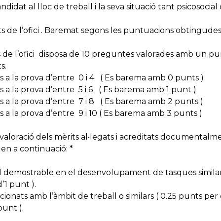
ndidat al lloc de treball i la seva situació tant psicosoc
s de l’ofici . Baremat segons les puntuacions obtingudes
 de l’ofici disposa de 10 preguntes valorades amb un p
s.
a la prova d’entre 0 i 4 ( Es barema amb 0 punts )
a la prova d’entre 5 i 6 ( Es barema amb 1 punt )
a la prova d’entre 7 i 8 ( Es barema amb 2 punts )
a la prova d’entre 9 i 10 ( Es barema amb 3 punts )
 valoració dels mèrits al•legats i acreditats documental
en a continuació: *
al demostrable en el desenvolupament de tasques similar
’1 punt ).
cionats amb l’àmbit de treball o similars ( 0.25 punts pe
punt ).