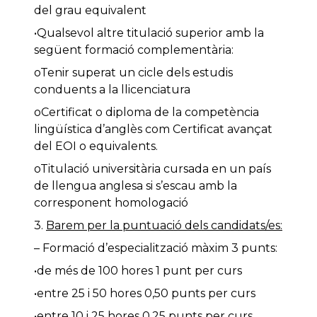
del grau equivalent
•Qualsevol altre titulació superior amb la
següent formació complementària:
oTenir superat un cicle dels estudis
conduents a la llicenciatura
oCertificat o diploma de la competència
lingüística d’anglès com Certificat avançat
del EOI o equivalents.
oTitulació universitària cursada en un país
de llengua anglesa si s’escau amb la
corresponent homologació
3.
Barem per la puntuació dels candidats/es:
– Formació d’especialització màxim 3 punts:
•de més de 100 hores 1 punt per curs
•entre 25 i 50 hores 0,50 punts per curs
•entre 10 i 25 hores 0.25 punts per curs