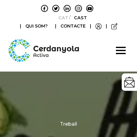
CATALÀ
CASTELLANO
|
QUI SOM?
|
CONTACTE
|
|
Categories
Treball