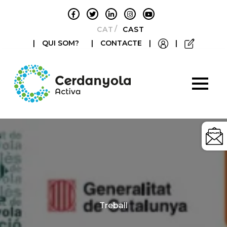
CATALÀ
CASTELLANO
|
QUI SOM?
|
CONTACTE
|
|
Categories
Treball