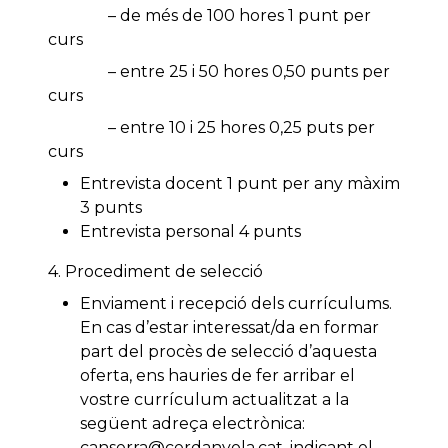
– de més de 100 hores 1 punt per
curs
– entre 25 i 50 hores 0,50 punts per
curs
– entre 10 i 25 hores 0,25 puts per
curs
Entrevista docent 1 punt per any màxim
3 punts
Entrevista personal 4 punts
4. Procediment de selecció
Enviament i recepció dels currículums.
En cas d’estar interessat/da en formar
part del procès de selecció d’aquesta
oferta, ens hauries de fer arribar el
vostre currículum actualitzat a la
següent adreça electrònica:
canserra@cerdanyola.cat, indicant el