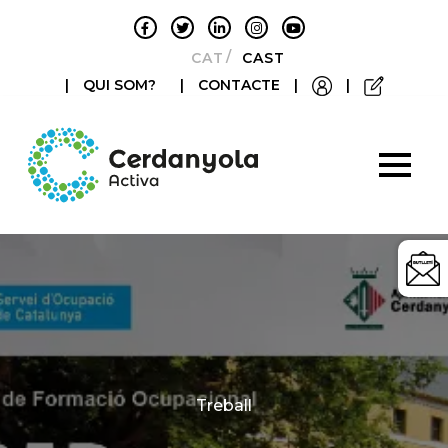
CATALÀ
CASTELLANO
|
QUI SOM?
|
CONTACTE
|
|
Categories
Treball