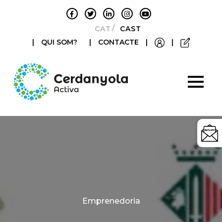
CATALÀ
CASTELLANO
|
QUI SOM?
|
CONTACTE
|
|
Categories
Emprenedoria