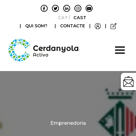
CATALÀ
CASTELLANO
|
QUI SOM?
|
CONTACTE
|
|
Categories
Emprenedoria