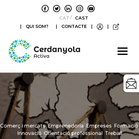
CATALÀ
CASTELLANO
|
QUI SOM?
|
CONTACTE
|
|
Categories
Comerç i mercats
,
Emprenedoria
,
Empreses
,
Formació
,
Innovació
,
Orientació professional
,
Treball