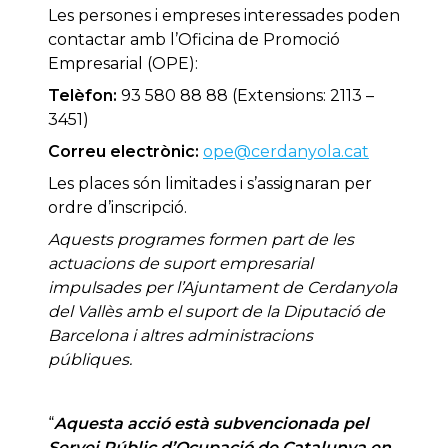
Les persones i empreses interessades poden
contactar amb l’Oficina de Promoció
Empresarial (OPE):
Telèfon:
93 580 88 88 (Extensions: 2113 –
3451)
Correu electrònic:
ope@cerdanyola.cat
Les places són limitades i s’assignaran per
ordre d’inscripció.
Aquests programes formen part de les
actuacions de suport empresarial
impulsades per l’Ajuntament de Cerdanyola
del Vallès amb el suport de la Diputació de
Barcelona i altres administracions
públiques.
“
Aquesta acció està subvencionada pel
Servei Públic d’Ocupació de Catalunya en