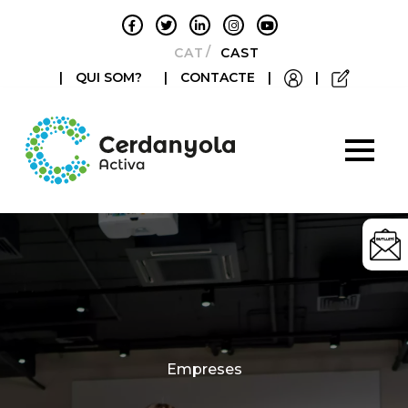
CATALÀ
CASTELLANO
|
QUI SOM?
|
CONTACTE
|
|
Categories
Empreses