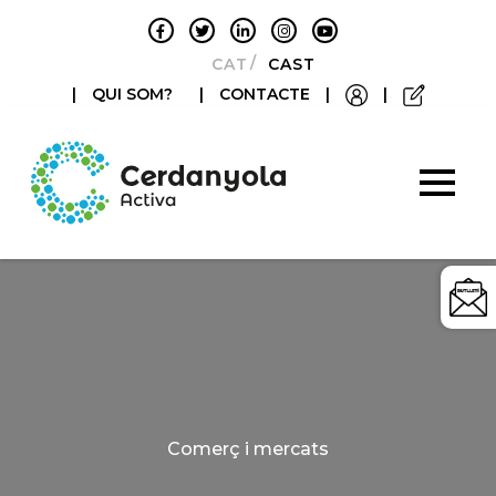
CATALÀ
CASTELLANO
|
QUI SOM?
|
CONTACTE
|
|
Categories
Comerç i mercats