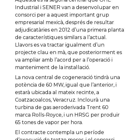
Industrial i SENER van a desenvolupar en
consorci per a aquest important grup
empresarial mexicà, després de resultar
adjudicatàries en 2012 d’una primera planta
de característiques similars a l’actual.
Llavors es va tractar igualment d’un
projecte clau en mà, que posteriorment es
va ampliar amb l’acord per a l’operació i
manteniment de la instal·lació.
La nova central de cogeneració tindrà una
potència de 60 MW, igual que l’anterior, i
estarà ubicada al mateix recinte, a
Coatzacoalcos, Veracruz. Inclourà una
turbina de gas aeroderivada Trent 60
marca Rolls-Royce, i un HRSG per produir
65 tones de vapor per hora.
El contracte contempla un període
d’execució de tretze mesos, i el consorci