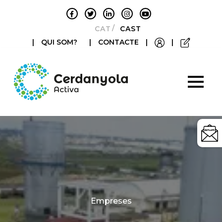
CATALÀ
CASTELLANO
|
QUI SOM?
|
CONTACTE
|
|
Categories
Empreses