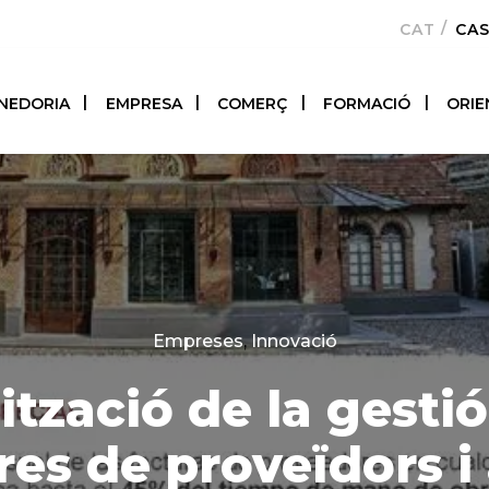
CATALÀ
CA
NEDORIA
EMPRESA
COMERÇ
FORMACIÓ
ORIE
Categories
Empreses
,
Innovació
tzació de la gestió
res de proveïdors i 