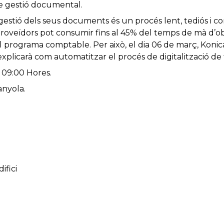
e gestió
documental
.
gestió
dels seus
documents
és un
procés
lent
,
tediós
i
co
roveïdors
pot consumir
fins al 45
% del temps
de mà
d’o
l programa
comptable
.
Per
això
,
el dia
06 de març,
Konic
explicarà
com
automatitzar el
procés
de digitalització
de 
 09:00 Hores.
anyola.
ifici