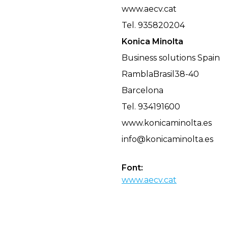
www.aecv.cat
Tel. 935820204
Konica Minolta
Business solutions Spain
Rambla
Brasil
38-40
Barcelona
Tel. 934191600
www.konicaminolta.es
info@
konicaminolta.es
Font:
www.aecv.cat