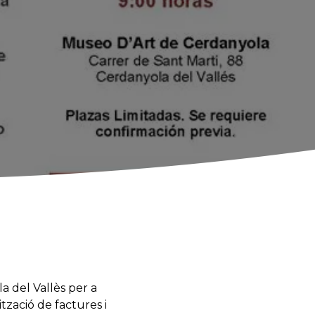
a del Vallès
per a
ització
de factures
i