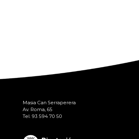
Masia Can Serraperera
Av. Roma, 65
Tel. 93 594 70 50