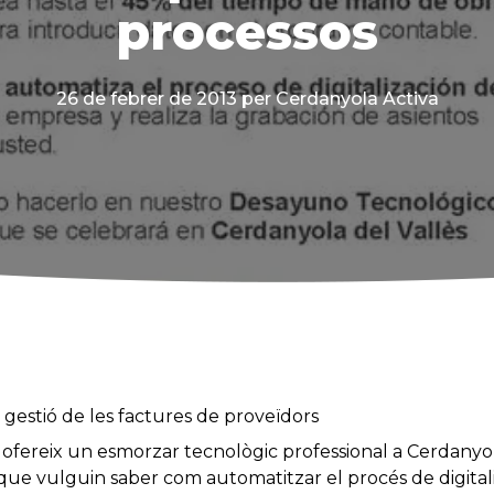
processos
26 de febrer de 2013
per Cerdanyola Activa
gestió
de
les
factures
de proveïdors
ofereix un
esmorzar
tecnològic
professional
a Cerdanyol
 que
vulguin
saber com
automatitzar el
procés
de digital