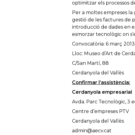
optimitzar
els
processos
d
Per a moltes
empreses la
gestió
de
les
factures
de p
introducció
de dades
en e
esmorzar
tecnològic
on
s’
Convocatòria: 6 març 2013
Lloc: Museo d’Art de Cerd
C/San Martí, 88
Cerdanyola del Vallès
Confirmar l’assistència:
Cerdanyola empresarial
Avda. Parc Tecnològic, 3 ed
Centre d’empreses PTV
Cerdanyola del Vallès
admin@aecv.cat