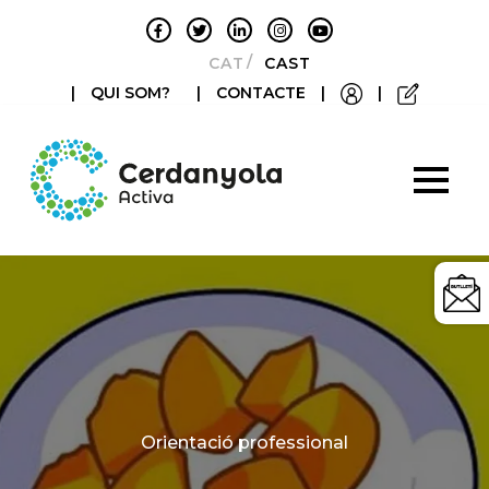
CATALÀ
CASTELLANO
|
QUI SOM?
|
CONTACTE
|
|
Categories
Orientació professional