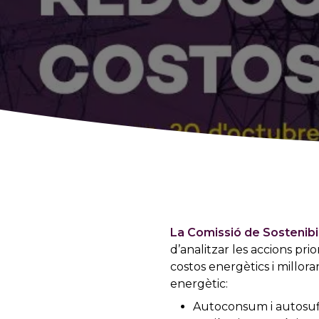
La Comissió de Sostenibi
d’analitzar les accions pr
costos energètics i millorar
energètic:
Autoconsum i autosufi