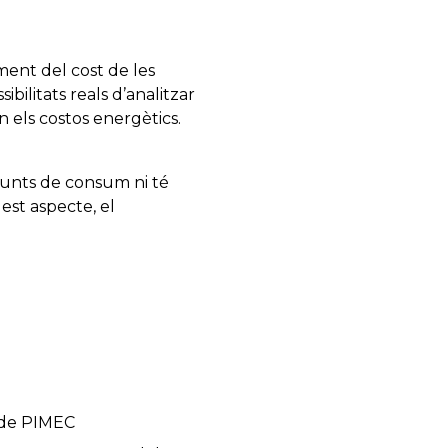
iment del cost de les
bilitats reals d’analitzar
n els costos energètics.
punts de consum ni té
est aspecte, el
r de PIMEC