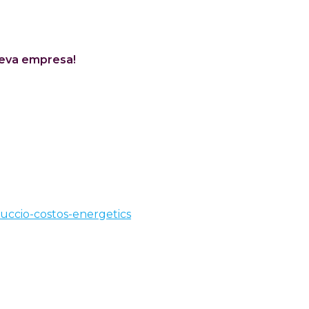
 teva empresa!
ccio-costos-energetics