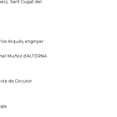
omerç Sant Cugat del
arlos Arqués, enginyer
. Manel Muñoz d’ALTERNA
cte de Circutor
rgia