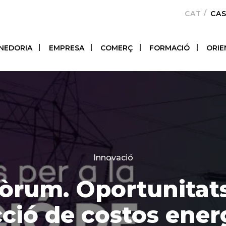
CATALÀ
CA
NEDORIA
EMPRESA
COMERÇ
FORMACIÓ
ORIE
Categories
Innovació
òrum. Oportunitats 
ció de costos ener