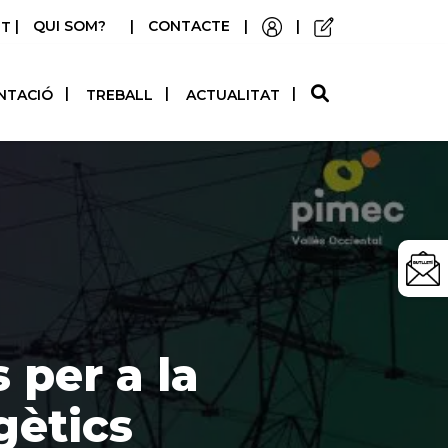
|
QUI SOM?
|
CONTACTE
|
|
STELLANO
NTACIÓ
TREBALL
ACTUALITAT
per a la
gètics