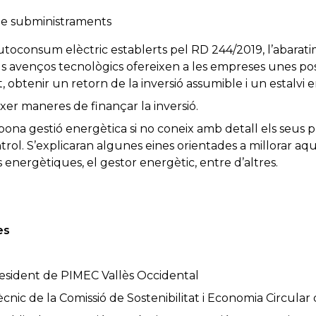
de subministraments
’autoconsum elèctric establerts pel RD 244/2019, l’abarat
ls avenços tecnològics ofereixen a les empreses unes possi
 obtenir un retorn de la inversió assumible i un estalvi e
er maneres de finançar la inversió.
bona gestió energètica si no coneix amb detall els seus 
trol. S’explicaran algunes eines orientades a millorar aqu
 energètiques, el gestor energètic, entre d’altres.
es
president de PIMEC Vallès Occidental
tècnic de la Comissió de Sostenibilitat i Economia Circula