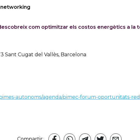
e networking
 descobreix com optimitzar els costos energètics a la
173 Sant Cugat del Vallès, Barcelona
/pimes-autonoms/agenda/pimec-forum-oportunitats-redu
Compartir: