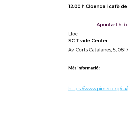
12.00 h Cloenda i cafè d
Apunta-t’hi i
Lloc:
SC Trade Center
Av. Corts Catalanes, 5, 08
Més informació:
https://www.pimec.org/ca