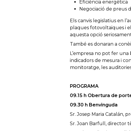
Eficiència energètica
Negociació de preus 
Els canvis legislatius en l
plaques fotovoltaiques i e
aquesta opció seriosament,
També es donaran a conèix
L’empresa no pot fer una 
indicadors de mesura i con
monitoratge, les auditories
PROGRAMA
09.15 h Obertura de port
09.30 h Benvinguda
Sr. Josep Maria Catalán, 
Sr. Joan Barfull, director 