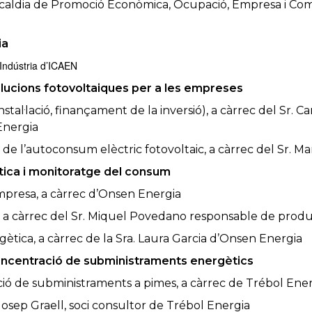
d’alcaldia de Promoció Econòmica, Ocupació, Empresa i C
ia
’Indústria d’ICAEN
olucions fotovoltaiques per a les empreses
tal·lació, finançament de la inversió), a càrrec del Sr. C
Energia
ial de l’autoconsum elèctric fotovoltaic, a càrrec del Sr
ètica i monitoratge del consum
empresa, a càrrec d’Onsen Energia
 a càrrec del Sr. Miquel Povedano responsable de produ
rgètica, a càrrec de la Sra. Laura Garcia d’Onsen Energia
 concentració de subministraments energètics
ció de subministraments a pimes, a càrrec de Trébol Ene
. Josep Graell, soci consultor de Trébol Energia