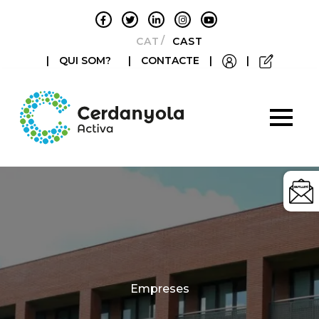
CATALÀ
CASTELLANO
|
QUI SOM?
|
CONTACTE
|
|
Categories
Empreses