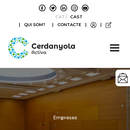
CATALÀ
CASTELLANO
|
QUI SOM?
|
CONTACTE
|
|
Categories
Empreses