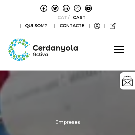
CATALÀ
CASTELLANO
|
QUI SOM?
|
CONTACTE
|
|
Categories
Empreses