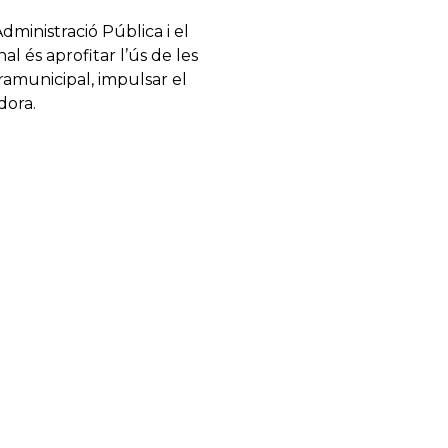
Administració Pública i el
al és aprofitar l’ús de les
pramunicipal, impulsar el
dora.