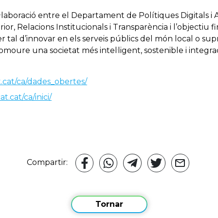
ol·laboració entre el Departament de Polítiques Digitals i 
r, Relacions Institucionals i Transparència i l’objectiu fin
er tal d’innovar en els serveis públics del món local o su
moure una societat més intel·ligent, sostenible i integra
.cat/ca/dades_obertes/
t.cat/ca/inici/
Compartir:
Tornar