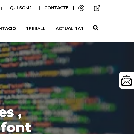
|
QUI SOM?
|
CONTACTE
|
|
STELLANO
NTACIÓ
TREBALL
ACTUALITAT
es ,
 font