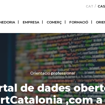
CATALÀ
CA
NEDORIA
EMPRESA
COMERÇ
FORMACIÓ
ORIE
Categories
Orientació professional
tal de dades obert
tCatalonia ,com a