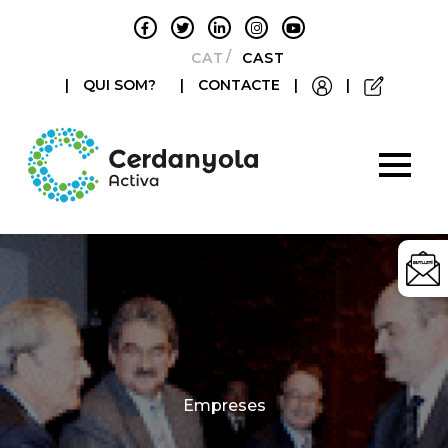
CATALÀ
CASTELLANO
|
QUI SOM?
|
CONTACTE
|
|
Categories
Empreses