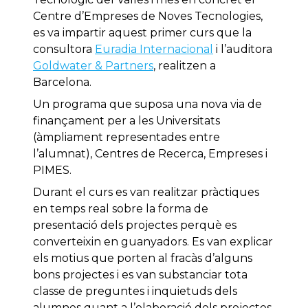
Centre d’Empreses de Noves Tecnologies,
es va impartir aquest primer curs que la
consultora
Euradia Internacional
i l’auditora
Goldwater & Partners
, realitzen a
Barcelona.
Un programa que suposa una nova via de
finançament per a les Universitats
(àmpliament representades entre
l’alumnat), Centres de Recerca, Empreses i
PIMES.
Durant el curs es van realitzar pràctiques
en temps real sobre la forma de
presentació dels projectes perquè es
converteixin en guanyadors. Es van explicar
els motius que porten al fracàs d’alguns
bons projectes i es van substanciar tota
classe de preguntes i inquietuds dels
alumnes quant a l’elaboració dels projectes.