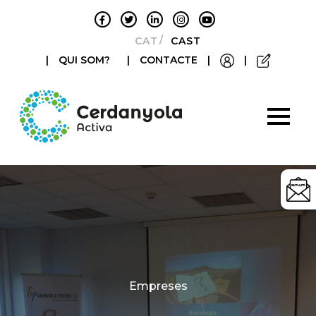
CATALÀ
CASTELLANO
|
QUI SOM?
|
CONTACTE
|
|
Categories
Empreses