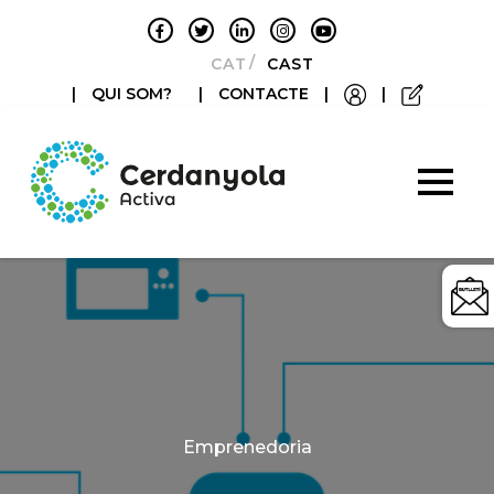
CATALÀ
CASTELLANO
|
QUI SOM?
|
CONTACTE
|
|
Categories
Emprenedoria