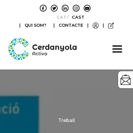
CATALÀ
CASTELLANO
|
QUI SOM?
|
CONTACTE
|
|
Categories
Treball