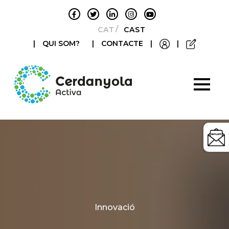
CATALÀ
CASTELLANO
|
QUI SOM?
|
CONTACTE
|
|
Categories
Innovació