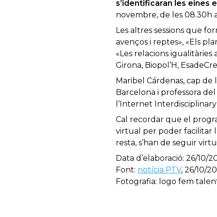
s’identificaran les eines
novembre, de les 08.30h a l
Les altres sessions que fo
avenços i reptes», «Els pl
«Les relacions igualitàries 
Girona, Biopol’H, EsadeCrea
Maribel Cárdenas, cap de 
Barcelona i professora del 
l’Internet Interdisciplinar
Cal recordar que el progra
virtual per poder facilitar 
resta, s’han de seguir vir
Data d’elaboració: 26/10/20
Font:
notícia PTV
, 26/10/20
Fotografia: logo fem talen