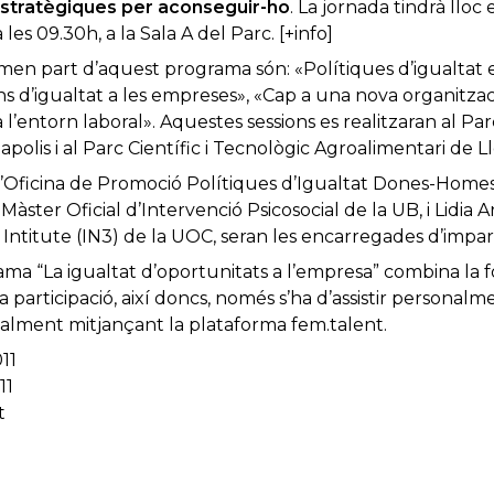
 estratègiques per aconseguir-ho
. La jornada tindrà lloc
es 09.30h, a la Sala A del Parc. [+info]
rmen part d’aquest programa són: «Polítiques d’igualtat e
ans d’igualtat a les empreses», «Cap a una nova organitzac
a l’entorn laboral». Aquestes sessions es realitzaran al Par
polis i al Parc Científic i Tecnològic Agroalimentari de L
l’Oficina de Promoció Polítiques d’Igualtat Dones-Homes
Màster Oficial d’Intervenció Psicosocial de la UB, i Lidia 
y Intitute (IN3) de la UOC, seran les encarregades d’imparti
ma “La igualtat d’oportunitats a l’empresa” combina la f
la participació, així doncs, només s’ha d’assistir personalm
tualment mitjançant la plataforma fem.talent.
11
11
t