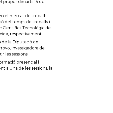
 el proper dimarts 15 de
n el mercat de treball:
ió del temps de treball» i
c Científic i Tecnològic de
leida, respectivament.
 de la Diputació de
Arroyo, investigadora de
r les sessions.
ormació presencial i
ent a una de les sessions, la