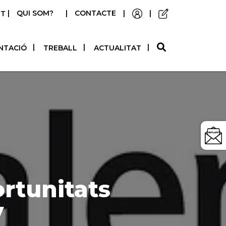
|
QUI SOM?
|
CONTACTE
|
|
STELLANO
NTACIÓ
TREBALL
ACTUALITAT
rtunitats
V