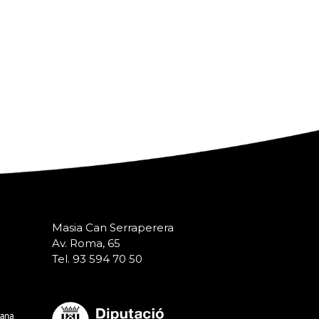
Masia Can Serraperera
Av. Roma, 65
Tel. 93 594 70 50