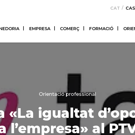
CATALÀ
CA
NEDORIA
EMPRESA
COMERÇ
FORMACIÓ
ORIE
Categories
Orientació professional
 «La igualtat d’opo
a l’empresa» al PT