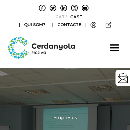
CATALÀ
CASTELLANO
|
QUI SOM?
|
CONTACTE
|
|
Categories
Empreses