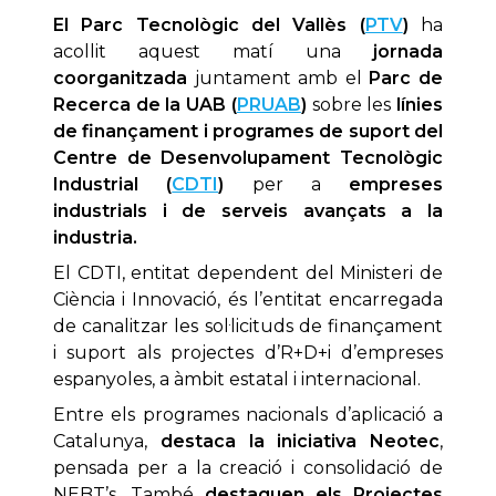
El Parc Tecnològic del Vallès (
PTV
)
ha
acollit aquest matí una
jornada
coorganitzada
juntament amb el
Parc de
Recerca de la UAB (
PRUAB
)
sobre les
línies
de finançament i programes de suport del
Centre de Desenvolupament Tecnològic
Industrial (
CDTI
)
per a
empreses
industrials i de serveis avançats a la
industria.
El CDTI, entitat dependent del Ministeri de
Ciència i Innovació, és l’entitat encarregada
de canalitzar les sol·licituds de finançament
i suport als projectes d’R+D+i d’empreses
espanyoles, a àmbit estatal i internacional.
Entre els programes nacionals d’aplicació a
Catalunya,
destaca la iniciativa Neotec
,
pensada per a la creació i consolidació de
NEBT’s. També
destaquen els Projectes