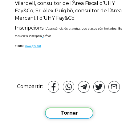
Vilardell, consultor de l’Àrea Fiscal d’UHY
Fay&Co, Sr. Àlex Puigbò, consultor de l’Àrea
Mercantil d’UHY Fay&Co.
Inscripcions:
L’assistència és gratuïta.
Les places són limitades.
Es
requereix inscripció
prèvia.
+ info:
www.ptv.cat
Compartir:
Tornar