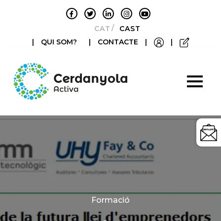
CATALÀ
CASTELLANO
|
QUI SOM?
|
CONTACTE
|
|
Categories
Formació