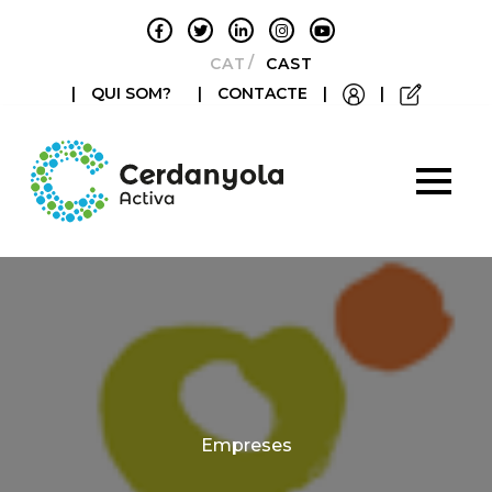
CATALÀ
CASTELLANO
|
QUI SOM?
|
CONTACTE
|
|
Categories
Empreses