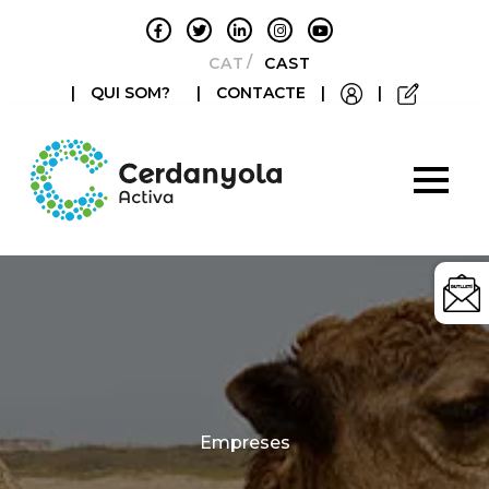
CATALÀ
CASTELLANO
|
QUI SOM?
|
CONTACTE
|
|
Categories
Empreses