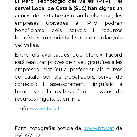
El Parc Tecnològic del Vallès (PTV) i el
servei Local de Català (SLC) han signat un
acord de col·laboració
amb els qual, les
empreses ubicades al PTV podran
beneficiarse dels serveis i recursos
lingüístics que brinda l’SLC de Cerdanyola
del Vallès.
Entre els avantatges que ofereix l’acord
està realitzar proves de nivell gratuïtes a les
empreses; matrícula preferent als cursos
de català per als treballadors; servei de
correcció i assessorament lingüístic a
l’empresa i la realització de sessions de
recursos lingüístics en línia.
+ info:
www.ptv.cat
Font i fotografia: notícia de
www.ptv.cat
de
18/04/2012