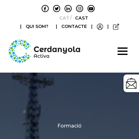
CATALÀ
CASTELLANO
|
QUI SOM?
|
CONTACTE
|
|
Categories
Formació