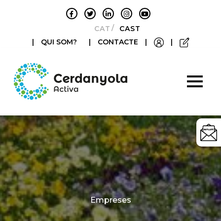
CATALÀ
CASTELLANO
|
QUI SOM?
|
CONTACTE
|
|
Categories
Empreses