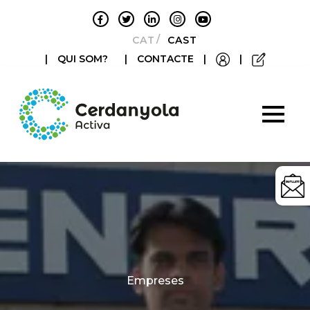
CATALÀ
CASTELLANO
|
QUI SOM?
|
CONTACTE
|
|
Categories
Empreses