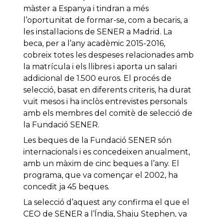
màster a Espanya i tindran a més
l’oportunitat de formar-se, com a becaris, a
les instal·lacions de SENER a Madrid. La
beca, per a l’any acadèmic 2015-2016,
cobreix totes les despeses relacionades amb
la matrícula i els llibres i aporta un salari
addicional de 1.500 euros. El procés de
selecció, basat en diferents criteris, ha durat
vuit mesos i ha inclòs entrevistes personals
amb els membres del comitè de selecció de
la Fundació SENER.
Les beques de la Fundació SENER són
internacionals i es concedeixen anualment,
amb un màxim de cinc beques a l’any. El
programa, que va començar el 2002, ha
concedit ja 45 beques.
La selecció d’aquest any confirma el que el
CEO de SENER a l’Índia, Shaju Stephen, va