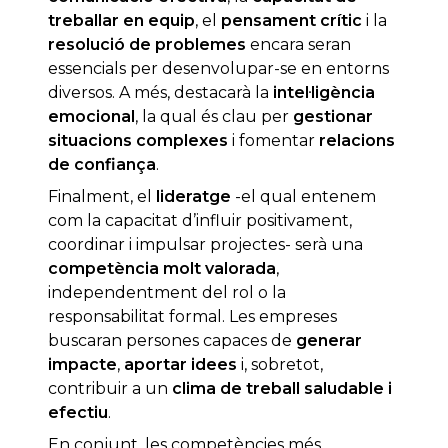
treballar en equip
, el
pensament crític
i la
resolució de problemes
encara seran
essencials per desenvolupar-se en entorns
diversos. A més, destacarà la
intel·ligència
emocional
, la qual és clau per
gestionar
situacions complexes
i fomentar
relacions
de confiança
.
Finalment, el
lideratge
-el qual entenem
com la capacitat d’influir positivament,
coordinar i impulsar projectes- serà una
competència molt valorada
,
independentment del rol o la
responsabilitat formal. Les empreses
buscaran persones capaces de
generar
impacte
,
aportar idees
i, sobretot,
contribuir a un
clima de treball saludable i
efectiu
.
En conjunt, les competències més