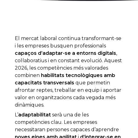
El mercat laboral continua transformant-se
i les empreses busquen professionals
capaços d’adaptar-se a entorns digitals
,
col·laboratius i en constant evolució. Aquest
2026, les competències més valorades
combinen
habilitats tecnològiques amb
capacitats transversals
que permetin
afrontar reptes, treballar en equip i aportar
valor en organitzacions cada vegada més
dinàmiques.
L’
adaptabilitat
serà una de les
competències clau. Les empreses
necessitaran persones capaces d’aprendre
noves eines amb agilitat
i
d’integrar-se en