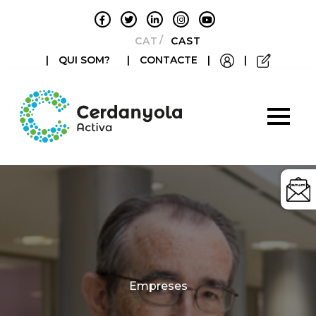
CATALÀ
CASTELLANO
|
QUI SOM?
|
CONTACTE
|
|
Categories
Empreses