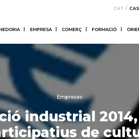
CATALÀ
CA
NEDORIA
EMPRESA
COMERÇ
FORMACIÓ
ORIE
Categories
Empreses
ció industrial 2014,
rticipatius de cult