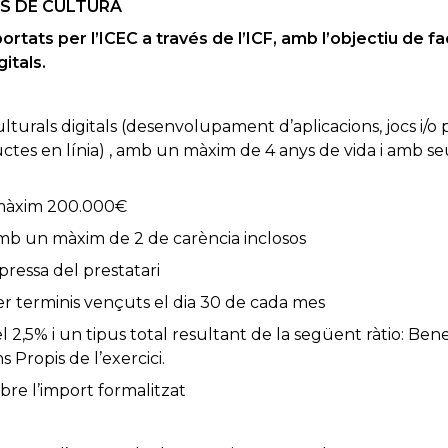
US DE CULTURA
rtats per l’ICEC a través de l’ICF, amb l’objectiu de faci
itals.
turals digitals (desenvolupament d’aplicacions, jocs i/
uctes en línia) , amb un màxim de 4 anys de vida i amb seu
 màxim 200.000€
 amb un màxim de 2 de carència inclosos
xpressa del prestatari
r terminis vençuts el dia 30 de cada mes
 2,5% i un tipus total resultant de la següent ràtio: Bene
s Propis de l’exercici.
bre l’import formalitzat