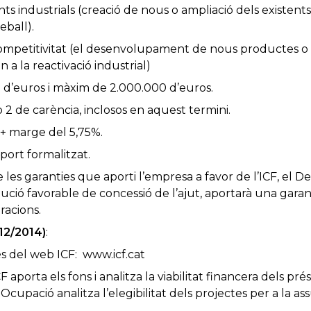
nts industrials (creació de nous o ampliació dels existent
eball).
 competitivitat (el desenvolupament de nous productes o
 a la reactivació industrial)
 d’euros i màxim de 2.000.000 d’euros.
 2 de carència, inclosos en aquest termini.
+ marge del 5,75%.
port formalitzat.
 les garanties que aporti l’empresa a favor de l’ICF, el
ució favorable de concessió de l’ajut, aportarà una gar
racions.
/12/2014)
:
és del web ICF: www.icf.cat
aporta els fons i analitza la viabilitat financera dels pr
upació analitza l’elegibilitat dels projectes per a la ass