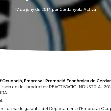
17 de juny de 2014
per Cerdanyola Activa
 d’Ocupació, Empresa i Promoció Econòmica de Cerdany
ització de dos productes: REACTIVACIÓ INDUSTRIAL 20
URA:
AL
en forma de garantia del Departament d’Empresa i Ocupa