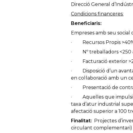
Direcció General d’Indústr
Condicions financeres:
Beneficiaris:
Empreses amb seu social o
· Recursos Propis >40
· Nº treballadors <250 
· Facturació exterior >25
· Disposició d’un avanta
en col·laboració amb un c
· Presentació de contrac
· Aquelles que impulsin 
taxa d’atur industrial supe
afectació superior a 100 tr
Finalitat:
Projectes d’invers
circulant complementari)