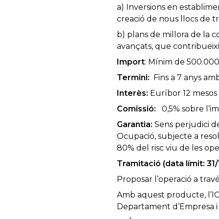
a) Inversions en establime
creació de nous llocs de tr
b) plans de millora de la
avançats, que contribueixin
Import
: Mínim de 500.000
Termini:
Fins a 7 anys amb
Interès:
Euríbor 12 mesos 
Comissió:
0,5% sobre l’im
Garantia:
Sens perjudici de
Ocupació, subjecte a resol
80% del risc viu de les ope
Tramitació (data límit: 31
Proposar l’operació a trav
Amb aquest producte, l’ICF 
Departament d’Empresa i Oc