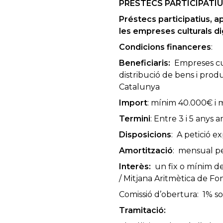
PRÉSTECS PARTICIPATI
Préstecs participatius, apo
les empreses culturals dig
Condicions financeres
:
Beneficiaris:
Empreses cul
distribució de bens i prod
Catalunya
Import
: mínim 40.000€ i
Termini
: Entre 3 i 5 anys
Disposicions
: A petició e
Amortització
: mensual pe
Interès:
un fix o mínim del
/ Mitjana Aritmètica de Fon
Comissió d’obertura: 1% so
Tramitació: