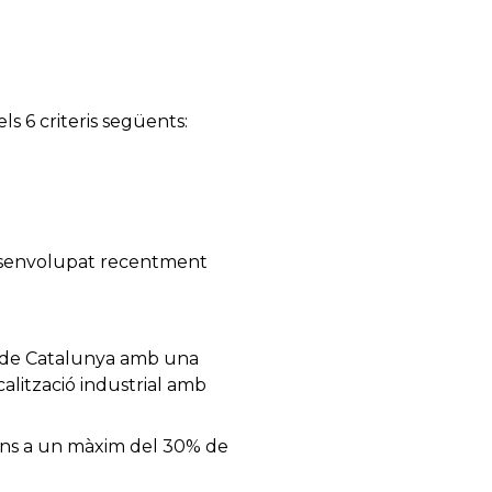
s 6 criteris següents:
esenvolupat recentment
a de Catalunya amb una
calització industrial amb
i fins a un màxim del 30% de