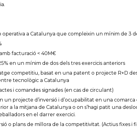
ia.
 operativa a Catalunya que compleixin un mínim de 3 del
%
amb facturació < 40M€
% en un mínim de dos dels tres exercicis anteriors
tge competitiu, basat en una patent o projecte R+D d
entre tecnològic a Catalunya
tes i comandes signades (en cas de circulant)
un projecte d’inversió i d’ocupabilitat en una comarc
rior a la mitjana de Catalunya o on s’hagi patit una deslo
eballadors en el darrer exercici.
ió o plans de millora de la competitivitat. (Actius fixes 