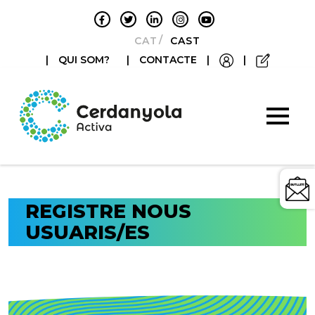
CATALÀ
CASTELLANO
|
QUI SOM?
|
CONTACTE
|
|
REGISTRE NOUS
USUARIS/ES