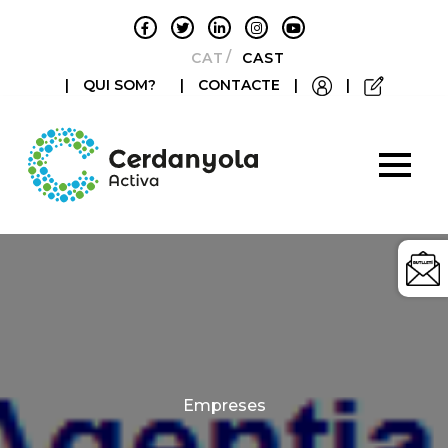
CATALÀ
CASTELLANO
|
QUI SOM?
|
CONTACTE
|
|
Categories
Empreses