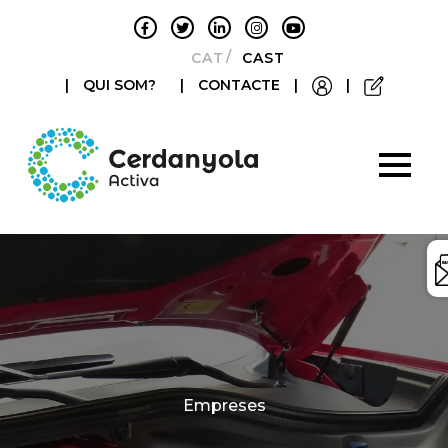
CATALÀ
CASTELLANO
|
QUI SOM?
|
CONTACTE
|
|
Categories
Empreses