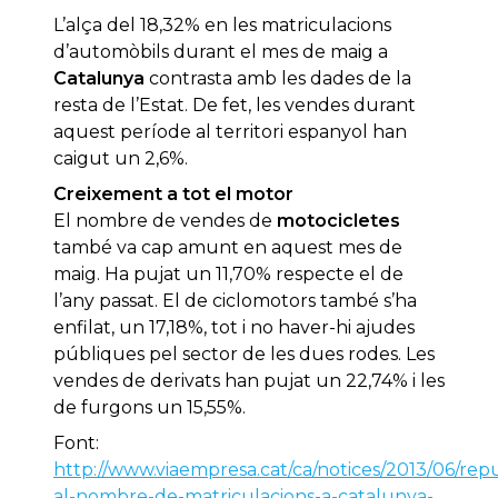
L’alça del 18,32% en les matriculacions
d’automòbils durant el mes de maig a
Catalunya
contrasta amb les dades de la
resta de l’Estat. De fet, les vendes durant
aquest període al territori espanyol han
caigut un 2,6%.
Creixement a tot el motor
El nombre de vendes de
motocicletes
també va cap amunt en aquest mes de
maig. Ha pujat un 11,70% respecte el de
l’any passat. El de ciclomotors també s’ha
enfilat, un 17,18%, tot i no haver-hi ajudes
públiques pel sector de les dues rodes. Les
vendes de derivats han pujat un 22,74% i les
de furgons un 15,55%.
Font:
http://www.viaempresa.cat/ca/notices/2013/06/rep
al-nombre-de-matriculacions-a-catalunya-