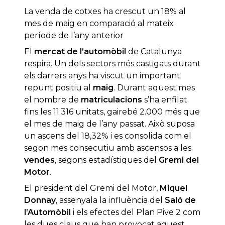
La venda de cotxes ha crescut un 18% al
mes de maig en comparació al mateix
període de l’any anterior
El
mercat de l’automòbil
de Catalunya
respira. Un dels sectors més castigats durant
els darrers anys ha viscut un important
repunt positiu al
maig
. Durant aquest mes
el nombre de
matriculacions
s’ha enfilat
fins les 11.316 unitats, gairebé 2.000 més que
el mes de maig de l’any passat. Això suposa
un ascens del 18,32% i es consolida com el
segon mes consecutiu amb ascensos a les
vendes
, segons estadístiques del
Gremi del
Motor
.
El president del Gremi del Motor,
Miquel
Donnay
, assenyala la influència del
Saló de
l’Automòbil
i els efectes del Plan Pive 2 com
les dues claus que han provocat aquest