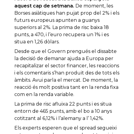
aquest cap de setmana.
De moment, les
Borses asiàtiques han pujat prop del 2% i els
futurs europeus apunten a guanys
superiors al 2%. La prima de risc baixa 18
punts, a 470, i l’euro recupera un 1% i es
situa en 1,26 dòlars.
Desde que el Govern prengués el dissabte
la decisió de demanar ajuda a Europa per
recapitalizar el sector financer, les reaccions
i els comentaris s’han produït des de tots els
àmbits. Avui parla el mercat. De moment, la
reacció és molt positiva tant en la renda fixa
com en la renda variable.
La prima de risc afluixa 22 punts i es situa
entorn de 465 punts, amb el bo a 10 anys
cotitzant al 6,12% i l’alemany a l’ 1,42%.
Els experts esperen que el spread segueixi