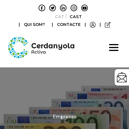
CATALÀ
CASTELLANO
|
QUI SOM?
|
CONTACTE
|
|
Categories
Empreses