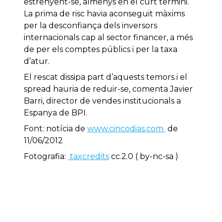
estrenyent-se, almenys en el curt termini.
La prima de risc havia aconseguit màxims
per la desconfiança dels inversors
internacionals cap al sector financer, a més
de per els comptes públics i per la taxa
d’atur.
El rescat dissipa part d’aquests temors i el
spread hauria de reduir-se, comenta Javier
Barri, director de vendes institucionals a
Espanya de BPI.
Font: notícia de
www.cincodias.com
de
11/06/2012
Fotografia:
taxcredits
cc.2.0 ( by-nc-sa )