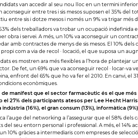
didats van accedir al seu nou lloc en un termini inferior
aconseguir entre tres i sis mesos suposen el 35% del to
iu entre sis i dotze mesos i només un 9% va trigar més d’
 53% dels treballadors va trobar un ocupació indefinida 
r obra i servei.
A més, un 10% va aconseguir un contra
uedar amb contractes de menys de sis mesos.
El 10% dels 
ropi com a via de recol · locació, el que suposa un aug
idats es mostren ara més flexibles a l’hora de plantejar 
ector.
De fet, un 69% que va aconseguir recol · locar-va ve
ina, enfront del 65% que ho va fer el 2010.
En canvi, el 
condicions econòmiques.
a de manifest que el sector farmacèutic és el que més ha
b el 27% dels participants atesos per Lee Hecht Harris
a indústria
(16%), el gran consum (13%), informàtica (9%) 
ca l’auge del networking a l’assegurar que el 58% dels c
s del seu entorn personal i professional.
A més, el 14% ac
 i un 10% gràcies a intermediaris com empreses de selecci