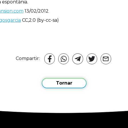
a espontània.
nsion.com
13/02/2012
gosgarcia
CC,2.0 (by-cc-sa)
Compartir:
Tornar