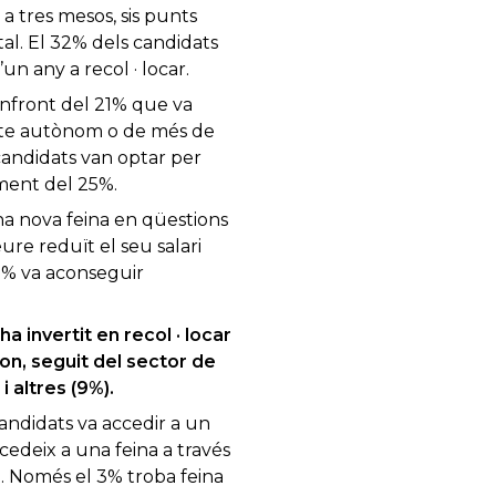
 a tres mesos, sis punts
tal.
El 32% dels candidats
un any a recol · locar.
enfront del 21% que va
cte autònom o de més de
candidats van optar per
ment del 25%.
una nova feina en qüestions
ure reduït el seu salari
31% va aconseguir
 invertit en recol · locar
on, seguit del sector de
i altres (9%).
andidats va accedir a un
cedeix a una feina a través
ó.
Només el 3% troba feina