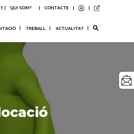
|
QUI SOM?
|
CONTACTE
|
|
STELLANO
NTACIÓ
TREBALL
ACTUALITAT
locació