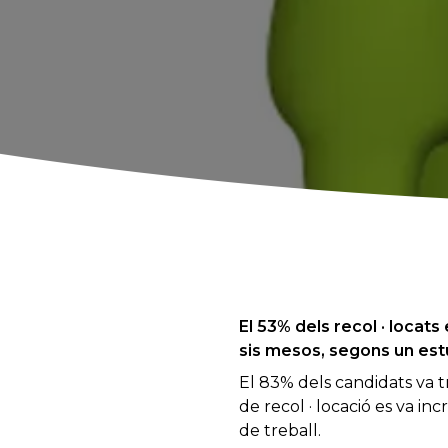
El 53% dels recol · locats
sis mesos, segons un est
El 83% dels candidats va 
de recol · locació es va in
de treball.