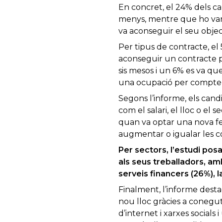
En concret, el 24% dels can
menys, mentre que ho van 
va aconseguir el seu object
Per tipus de contracte, el
aconseguir un contracte pe
sis mesos i un 6% es va q
una ocupació per compte p
Segons l’informe, els cand
com el salari, el lloc o el s
quan va optar una nova fe
augmentar o igualar les 
Per sectors, l’estudi pos
als seus treballadors, am
serveis financers (26%), l
Finalment, l’informe desta
nou lloc gràcies a conegut
d’internet i xarxes socials