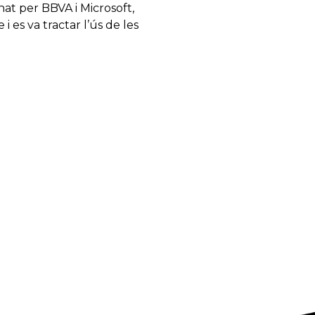
nat per BBVA i Microsoft,
i es va tractar l’ús de les