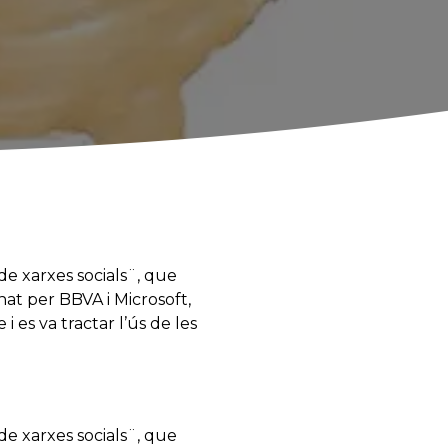
 de xarxes socials¨, que
nat per BBVA i Microsoft,
i es va tractar l’ús de les
 de xarxes socials¨, que