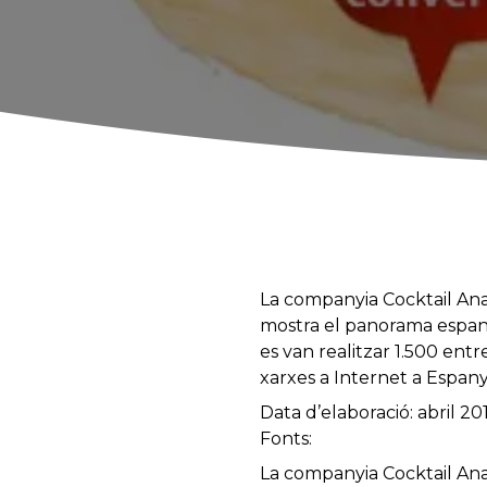
La companyia Cocktail Analy
mostra el panorama espanyo
es van realitzar 1.500 entre
xarxes a Internet a Espan
Data d’elaboració: abril 20
Fonts:
La companyia Cocktail Analy