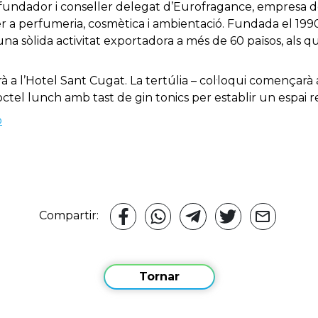
s fundador i conseller delegat d’Eurofragance, empresa de
er a perfumeria, cosmètica i ambientació. Fundada el 199
na sòlida activitat exportadora a més de 60 països, als qu
rà a l’Hotel Sant Cugat. La tertúlia – col·loqui començarà a
ctel lunch amb tast de gin tonics per establir un espai re
o
Compartir:
Tornar