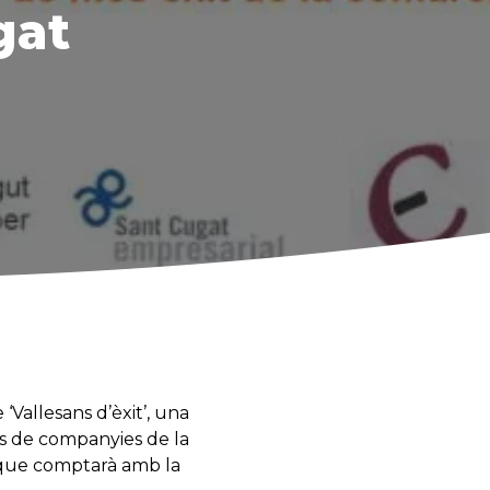
gat
Vallesans d’èxit’, una
ls de companyies de la
i que comptarà amb la