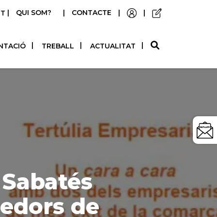
|
QUI SOM?
|
CONTACTE
|
|
STELLANO
NTACIÓ
TREBALL
ACTUALITAT
 Sabatés
edors de