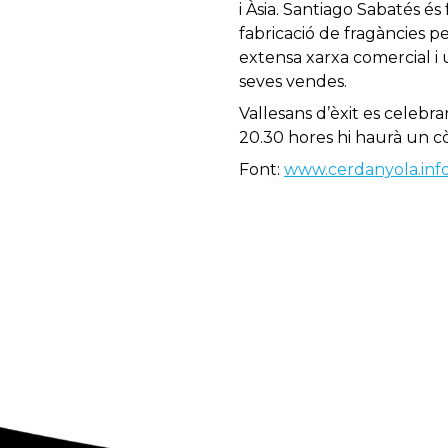
i Àsia. Santiago Sabatés é
fabricació de fragàncies p
extensa xarxa comercial i u
seves vendes.
Vallesans d’èxit es celebra
20.30 hores hi haurà un cò
Font:
www.cerdanyola.inf