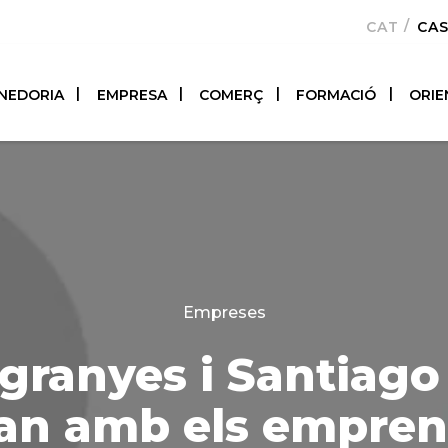
CATALÀ
CA
NEDORIA
EMPRESA
COMERÇ
FORMACIÓ
ORIE
Categories
Empreses
granyes i Santiago
ran amb els empren