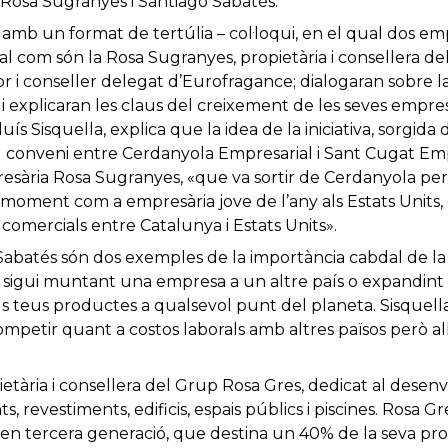
 Rosa Sugranyes i Santiago Sabatés.
e amb un format de tertúlia – col·loqui, en el qual dos e
l com són la Rosa Sugranyes, propietària i consellera del
 i conseller delegat d’Eurofragance; dialogaran sobre la 
 i explicaran les claus del creixement de les seves empre
ís Sisquella, explica que la idea de la iniciativa, sorgida d
el conveni entre Cerdanyola Empresarial i Sant Cugat Emp
esària Rosa Sugranyes, «que va sortir de Cerdanyola per in
moment com a empresària jove de l’any als Estats Units
 comercials entre Catalunya i Estats Units».
abatés són dos exemples de la importància cabdal de la 
sigui muntant una empresa a un altre país o expandint 
 els teus productes a qualsevol punt del planeta. Sisquel
ompetir quant a costos laborals amb altres països però a
ietària i consellera del Grup Rosa Gres, dedicat al dese
 revestiments, edificis, espais públics i piscines. Rosa Gr
 en tercera generació, que destina un 40% de la seva pr