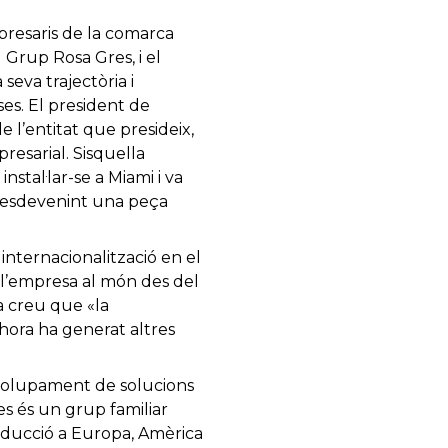
mpresaris de la comarca
 Grup Rosa Gres, i el
seva trajectòria i
ses. El president de
e l’entitat que presideix,
resarial. Sisquella
stal·lar-se a Miami i va
, esdevenint una peça
internacionalització en el
l’empresa al món des del
la creu que «la
lhora ha generat altres
nvolupament de solucions
es és un grup familiar
oducció a Europa, Amèrica