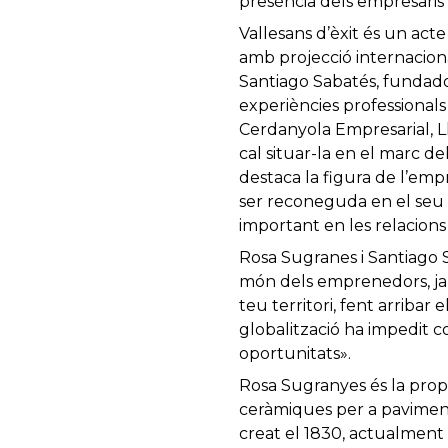
presència dels empresaris
Vallesans d’èxit és un act
amb projecció internaciona
Santiago Sabatés, fundador
experiències professionals
Cerdanyola Empresarial, Llu
cal situar-la en el marc d
destaca la figura de l’empr
ser reconeguda en el seu 
important en les relacions
Rosa Sugranes i Santiago S
món dels emprenedors, ja 
teu territori, fent arribar
globalització ha impedit c
oportunitats».
Rosa Sugranyes és la prop
ceràmiques per a paviments,
creat el 1830, actualment