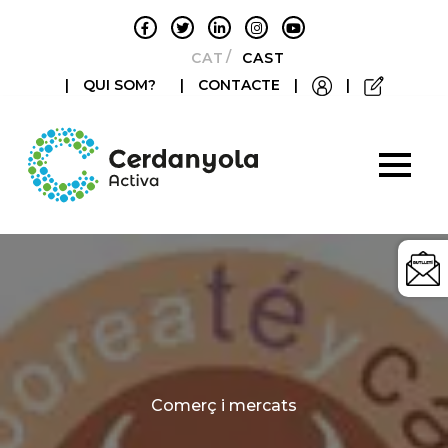
CATALÀ
CASTELLANO
|
QUI SOM?
|
CONTACTE
|
|
Categories
Comerç i mercats