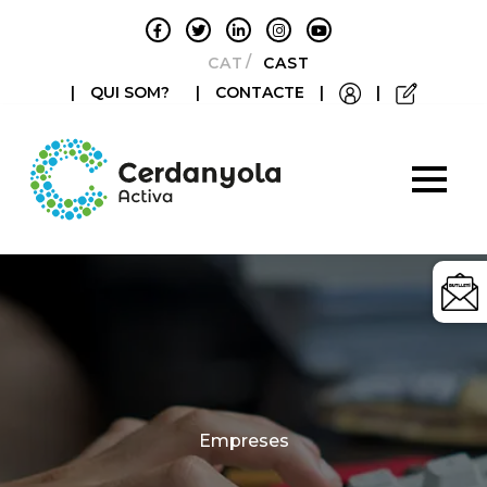
CATALÀ
CASTELLANO
|
QUI SOM?
|
CONTACTE
|
|
Categories
Empreses