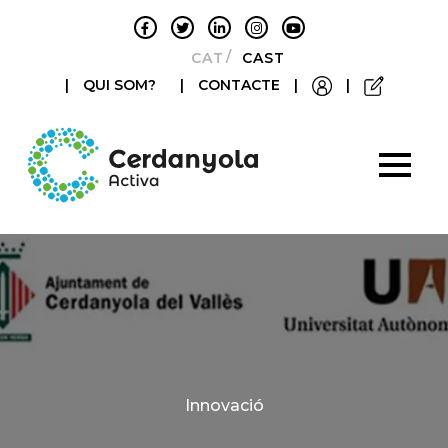
CATALÀ
CASTELLANO
|
QUI SOM?
|
CONTACTE
|
|
Categories
Innovació